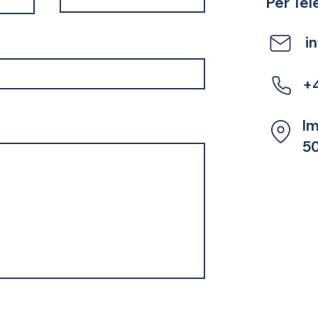
Per Tel
i
+4
Im
5