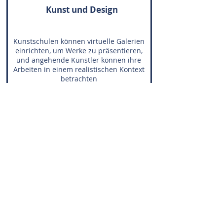
Kunst und Design
Kunstschulen können virtuelle Galerien
einrichten, um Werke zu präsentieren,
und angehende Künstler können ihre
Arbeiten in einem realistischen Kontext
betrachten
Interaktive Elemente
Die Rundgänge können interaktive
Hotspots enthalten, die zusätzliche
Informationen, Videos, Texte oder Bilder
bereitstellen. Dies ermöglicht eine
vertiefte Auseinandersetzung mit dem
Inhalt und eine individuelle Lernweise